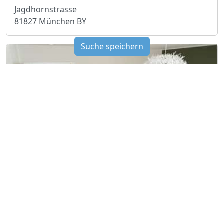
Jagdhornstrasse
81827 München BY
Suche speichern
EUR 2'230
2 Zimmer Wohnung
Dohlenweg